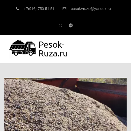
+7(916) 750-51-51
pesokvruze@yandex.ru
Pesok-
Ruza.ru